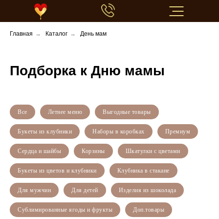
Главная
→
Каталог
→
День мам
Подборка к Дню мамы
+7 968 100 80 80
Все
Летнее меню
Выгодные товары
Букеты из клубники
Наборы в коробках
Премиум
Сердца и шайбы
Корзины
Шкатулки с цветами
Букеты из цветов и клубники
Клубника в стакане
Для мужчин
Для детей
Изделия из шоколада
Сублимированные ягоды и фрукты
Доп.товары