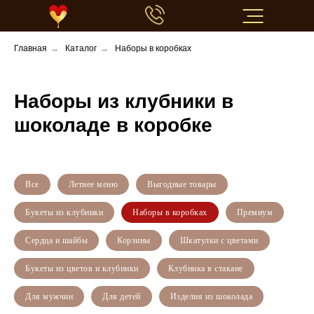
Главная
→
Каталог
→
Наборы в коробках
Наборы из клубники в
шоколаде в коробке
+7 968 100 80 80
Все
Летнее меню
Выгодные товары
Букеты из клубники
Наборы в коробках
Премиум
Сердца и шайбы
Корзины
Шкатулки с цветами
Букеты из цветов и клубники
Клубника в стакане
Для мужчин
Для детей
Изделия из шоколада