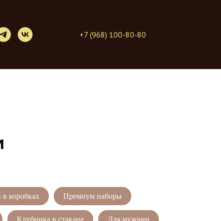
+7 (968) 100-80-80
и
 в коробках
Премиум наборы
Клубника в стакане
Для мужчин