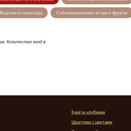
Изделия из шоколада
Сублимированные ягоды и фрукты
ик. Количество ягод в
Букеты клубники
Шкатулки с цветами