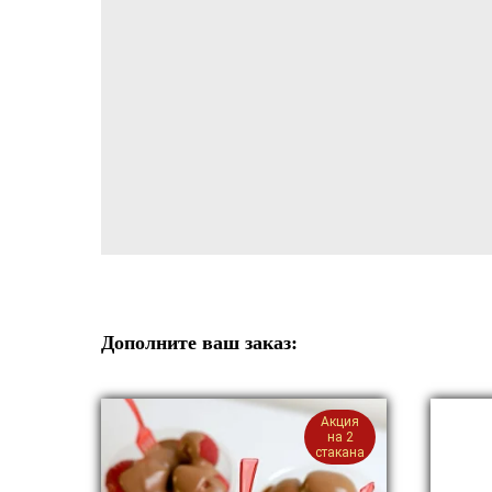
Дополните ваш заказ:
Акция
на 2
стакана